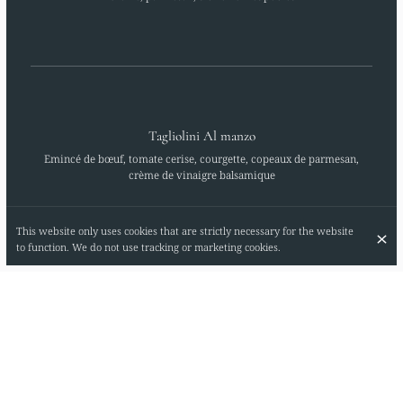
Tagliolini Al manzo
Emincé de bœuf, tomate cerise, courgette, copeaux de parmesan,
crème de vinaigre balsamique
This website only uses cookies that are strictly necessary for the website
to function. We do not use tracking or marketing cookies.
Melanzanne alla parmigiana
Aubergine, sauce tomate, parmesan, fior di latte et basilic