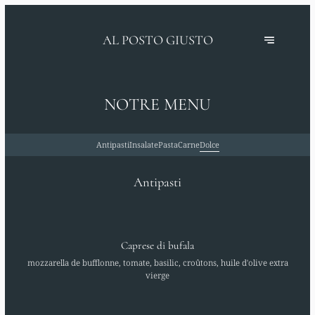
AL POSTO GIUSTO
NOTRE MENU
Antipasti
Insalate
Pasta
Carne
Dolce
Antipasti
Caprese di bufala
mozzarella de bufflonne, tomate, basilic, croûtons, huile d'olive extra
vierge